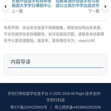
长春外国语学校将新增
成都棠湖外国语学校与英
美国大学学分课程中心
国公立高尔中学达成合作
上一篇
下一篇
免责声明：本站资讯来源于网络搜集，通常会标明出处来源，
平台仅提供信息存储服务。如涉及版权问题，请联系本站管理
员予以更改或删除。或发布，联系微信号为：xiaoyh168
内容导读
学而行择校留学信息平台
© 2025-2026 All Right 技术支持：
学而行科技
粤ICP备2024329820号
粤公网安备44030602002596