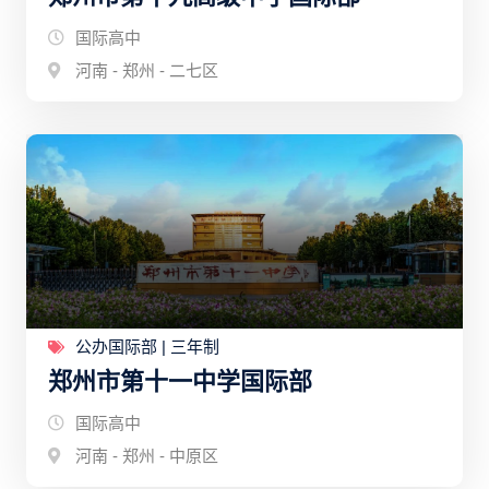
国际高中
河南 - 郑州 - 二七区
公办国际部 | 三年制
郑州市第十一中学国际部
国际高中
河南 - 郑州 - 中原区