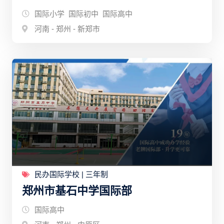
国际小学 国际初中 国际高中
河南 - 郑州 - 新郑市
民办国际学校 | 三年制
郑州市基石中学国际部
国际高中