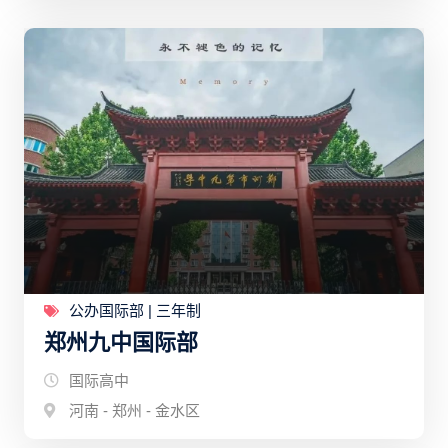
公办国际部 | 三年制
郑州九中国际部
国际高中
河南 - 郑州 - 金水区