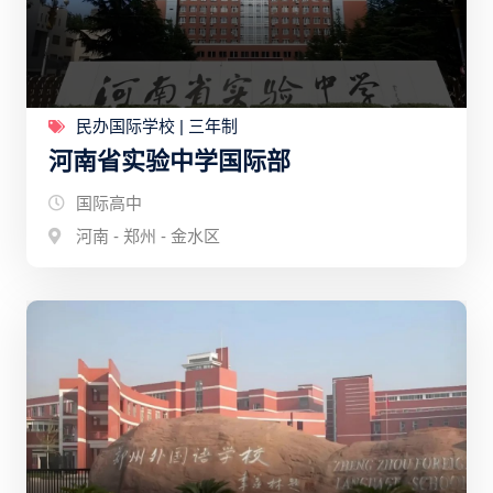
民办国际学校 | 三年制
河南省实验中学国际部
国际高中
河南 - 郑州 - 金水区