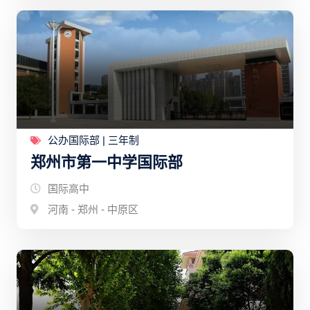
公办国际部 | 三年制
郑州市第一中学国际部
国际高中
河南 - 郑州 - 中原区