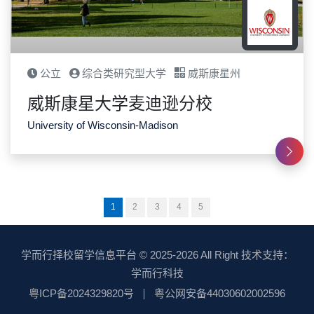
公立
综合类研究型大学
威斯康星州
威斯康星大学麦迪逊分校
University of Wisconsin-Madison
1
2
3
4
5
学而行择校留学信息平台
© 2025-2026 All Right 技术支持：
学而行科技
粤ICP备2024329820号
粤公网安备44030602002596