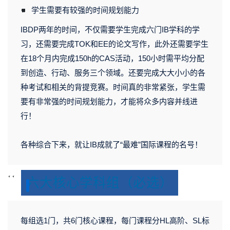
<svg viewBox="0 0 1 1" style="float:left;line-height:0;width:0;vertical-align:top;" role="img" aria-label="插图"></svg>
学生需要有较强的时间规划能力
IBDP
两年的时间，不仅需要学生完成六门IB学科的学
习，还需要完成TOK和EE的论文写作，此外还需要学生
在18个月内完成150h的CAS活动，150小时需平均分配
到创造、行动、服务三个领域。还要完成大大小小的各
种考试和相关的背提竞赛。时间真的非常紧张，学生需
要有非常强的时间规划能力，才能将众多内容并线进
行！
各种综合下来，就让IB成就了“最难”国际课程的名号！
<
<
六大核心学科组（必选）
s
s
v
v
g
g
每组选1门，共6门核心课程，每门课程分HL高阶、SL标
v
v