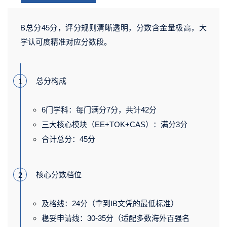
v
v
g
g
B总分45分，评分规则清晰透明，分数含金量极高，大
v
v
学认可度精准对应分数段。
总分构成
1
6门学科：每门满分7分，共计42分
三大核心模块（EE+TOK+CAS）：满分3分
合计总分：45分
核心分数档位
2
及格线：24分（拿到IB文凭的最低标准）
稳妥申请线：30-35分（适配多数海外百强名