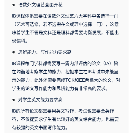
<svg viewBox="0 0 1 1" style="float:left;line-height:0;width:0;vertical-align:top;" role="img" aria-label="插图"></svg>
语数外文理艺全面开花
IB课程体系需要在语数外文理艺六大学科中各选择一门
（艺术可选修，若不选需在文或理中选择一门），这意
味着学生不管是文科还是理科都需要均衡发展，不能出
现偏科。
<svg viewBox="0 0 1 1" style="float:left;line-height:0;width:0;vertical-align:top;" role="img" aria-label="插图"></svg>
思辨能力、写作能力要求高
IB课程每门学科都需要写一篇内部评估的论文（IA）旨
在均衡地考察学生的能力，挖掘学生在IB考试中未能展
示的能力。此外还需要完成TOK和EE两篇大的论文，对
学生的论文写作能力和思辨能力有非常高的要求。
<svg viewBox="0 0 1 1" style="float:left;line-height:0;width:0;vertical-align:top;" role="img" aria-label="插图"></svg>
对学生英文能力要求高
IB的所有论文都需要用英文写作，考试也需要全英作
答，不仅提要求学生有比较好的英文综合能力，也需要
有较强的英文书面写作能力。