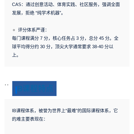
CAS：
通过创意活动、体育实践、社区服务，强调全面
发展，拒绝 “纯学术机器”。
评分体系严谨：
每门课程满分 7 分，核心任务占 3 分，总分 45 分。全
球平均得分约 30 分，顶尖大学通常要求 38-40 分以
上。
<
<
IB课程特点
s
s
v
v
g
g
IB课程体系，被誉为世界上“最难”的国际课程体系，它
v
v
的难主要表现在：