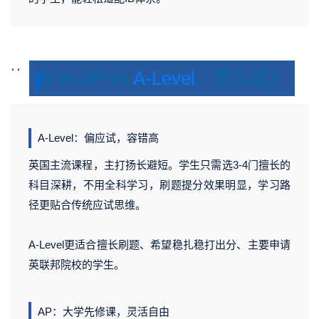
<
<
IB vs AP vs
A-Level
，怎么选？
s
s
v
v
g
g
A-Level：偏应试，容错高
v
v
英国主流课程，主打扬长避短。学生只需选3-4门擅长的
科目深耕，不用全科学习，刷题提分效果明显，学习路
径更贴合传统应试思维。
A-Level更适合擅长刷题、希望稳扎稳打出分、主要申请
英联邦院校的学生。
AP：大学先修课，灵活自由