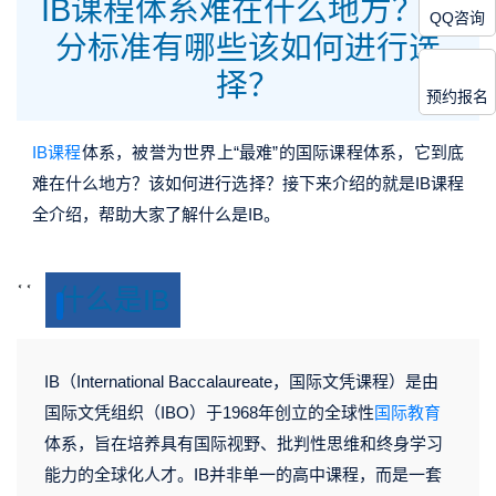
IB课程体系难在什么地方？评
QQ咨询
分标准有哪些该如何进行选
择？
预约报名
IB课程
体系
，被誉为世界上“最难”的国际课程体系，它到底
难在什么地方？该如何进行选择？接下来介绍的就是IB课程
全介绍，帮助大家了解什么是IB。
<
<
什么是IB
s
s
v
v
g
g
IB（International Baccalaureate，国际文凭课程）是由
v
v
国际文凭组织（IBO）于1968年创立的全球性
国际教育
体系，旨在培养具有国际视野、批判性思维和终身学习
能力的全球化人才。IB并非单一的高中课程，
而是一套