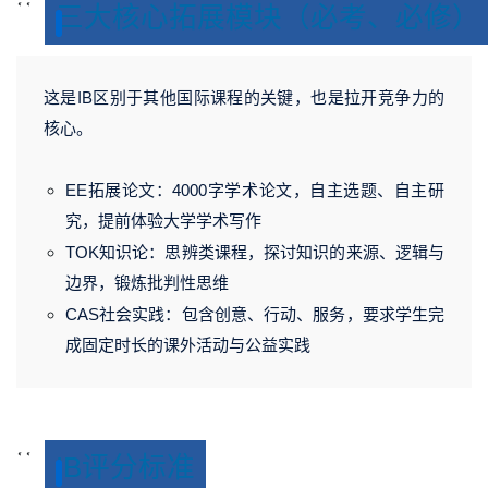
<
<
三大核心拓展模块（必考、必修）
s
s
v
v
g
g
这是IB区别于其他国际课程的关键，也是拉开竞争力的
v
v
核心。
EE拓展论文：4000字学术论文，自主选题、自主研
究，提前体验大学学术写作
TOK知识论：思辨类课程，探讨知识的来源、逻辑与
边界，锻炼批判性思维
CAS社会实践：包含创意、行动、服务，要求学生完
成固定时长的课外活动与公益实践
<
<
IB评分标准
s
s