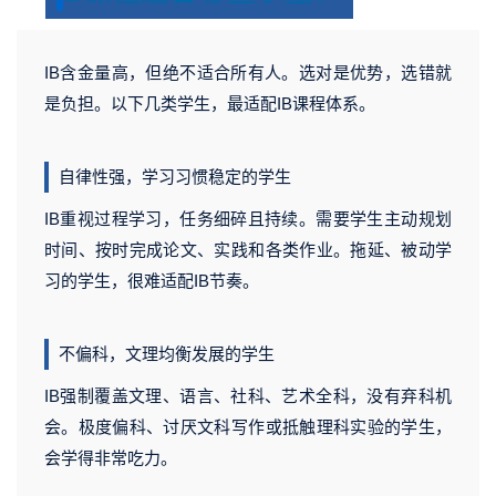
s
s
v
v
g
g
IB含金量高，但绝不适合所有人。选对是优势，选错就
v
v
是负担。以下几类学生，最适配IB课程体系。
自律性强，学习习惯稳定的学生
IB重视过程学习，任务细碎且持续。需要学生主动规划
时间、按时完成论文、实践和各类作业。拖延、被动学
习的学生，很难适配IB节奏。
不偏科，文理均衡发展的学生
IB强制覆盖文理、语言、社科、艺术全科，没有弃科机
会。极度偏科、讨厌文科写作或抵触理科实验的学生，
会学得非常吃力。