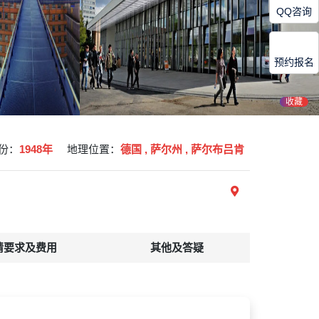
QQ咨询
预约报名
收藏
份：
1948年
地理位置：
德国 , 萨尔州 , 萨尔布吕肯
请要求及费用
其他及答疑