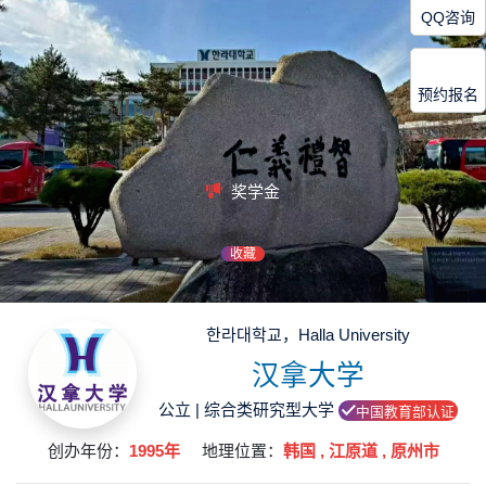
QQ咨询
预约报名
奖学金
收藏
한라대학교，Halla University
汉拿大学
公立 | 综合类研究型大学
中国教育部认证
创办年份：
1995年
地理位置：
韩国 , 江原道 , 原州市