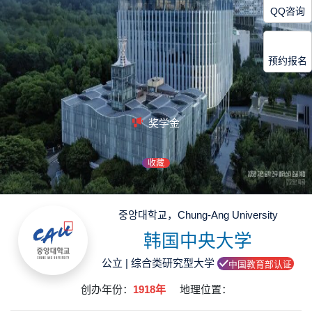
QQ咨询
预约报名
奖学金
收藏
중앙대학교，Chung-Ang University
韩国中央大学
公立 | 综合类研究型大学
中国教育部认证
创办年份：
1918年
地理位置：