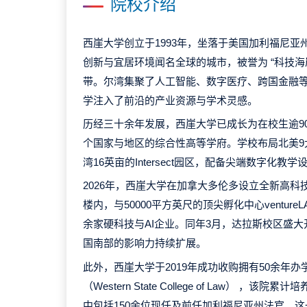
院校介绍
西崖大学创立于1993年，坐落于美国加利福尼
创新与宜居环境闻名全球的城市，被誉为 “科技海岸”（
带。尔湾集聚了人工智能、数字医疗、跨国金融
学注入了前沿的产业资源与学术灵感。
历经三十余年发展，西崖大学已成长为在校生逾90
个国家与地区的综合性高等学府。学校布局北美9
湾16英亩的Intersect园区，配备尖端数字化教学
2026年，西崖大学在加拿大多伦多设立全新高科
楼内，与50000平方英尺的顶尖孵化中心venture
余家硬科技与AI企业。同年3月，达拉斯校区盛
国南部的影响力持续扩展。
此外，西崖大学于2019年成功收购拥有50余年
（Western State College of Law） ，该
中包括150余位现任及前任加利福尼亚州法官。