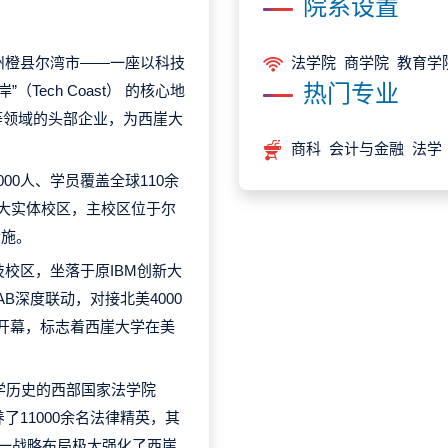
院系设置
亚州橙县尔湾市——一座以科技
法学院 商学院 教育学
热门专业
Tech Coast） 的核心地
等领域的头部企业，为西崖大
商科 会计与金融 法学
00人、学员覆盖全球110余
大实体校区，主校区位于尔
设施。
技校区，坐落于原IBM创新大
LAB深度联动，对接北美4000
大开幕，标志着西崖大学在美
办学历史的西部国家法学院
院累计培养了11000余名法律精英，其
这一战略布局极大强化了西崖