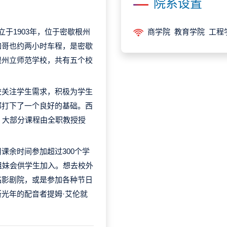
院系设置
ity）成立于1903年，位于密歇根州
商学院 教育学院 工程
加哥也约两小时车程，是密歇
根州立师范学校，共有五个校
校关注学生需求，积极为学生
都打下了一个良好的基础。西
，大部分课程由全职教授授
课余时间参加超过300个学
姐妹会供学生加入。想去校外
临影剧院，或是参加各种节日
光年的配音者提姆·艾伦就