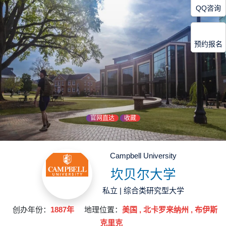
QQ咨询
预约报名
官网直达
收藏
Campbell University
坎贝尔大学
私立 | 综合类研究型大学
创办年份：
1887年
地理位置：
美国 , 北卡罗来纳州 , 布伊斯
克里克