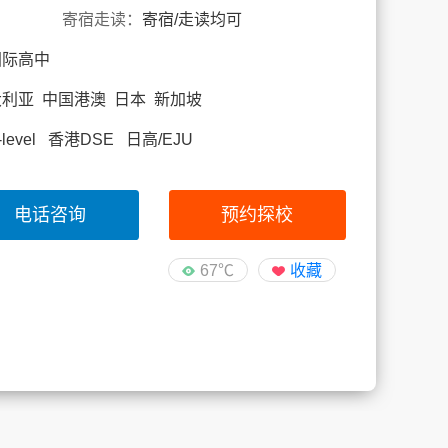
寄宿走读：
寄宿/走读均可
国际高中
大利亚 中国港澳 日本 新加坡
evel 香港DSE 日高/EJU
电话咨询
预约探校
67℃
收藏