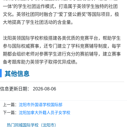
通过严格的入学测试，保证班级学生高水平统一性:专属中
一体”的学生社团运作模式，打造属于英领学生独特的社团
外教师资团队平均教龄超10年，突破常规的课程计划和考试
文化。英领社团同时融合了“爱丁堡公爵奖”等国际项目，极
安排。资深规划团队全程负责申请进度，保证精准化专业
大地提高了学生社团活动的含金量。
化:教学与规划有机结合力促学生顺利进入英国G5、中国香
港地区、新加坡TOP3、美国TOP20等世界顶尖名校。
沈阳英领国际学校积极搭建各类优质的竞赛平台，帮助学生
参与国际权威赛事，还专门建立了学科竞赛辅导制度，每学
期都会组织老师对参赛学生进行充分的赛前辅导，建立赛事
备考题库助力英领学子取得优异成绩。
其他信息
信息更新日期：
2026-08-06
上一篇：
沈阳市外国语学校国际部
下一篇：
沈阳加拿大外籍人员子女学校
【艺术班简介】
热门同城国际学校（沈阳市）