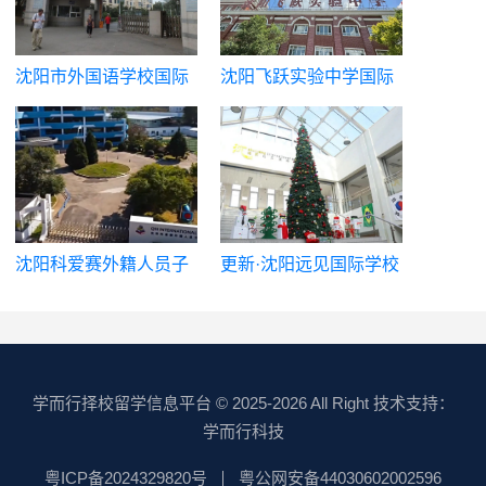
沈阳市外国语学校国际
沈阳飞跃实验中学国际
部
部
沈阳科爱赛外籍人员子
更新·沈阳远见国际学校
女学校
【精英班简介】
英领精英班集合了最顶级的教师资源，具有10年以上的教学
学而行择校留学信息平台
© 2025-2026 All Right 技术支持：
经验，对英国考试局的课程体系以及历年的真题研究得非常
学而行科技
透彻。
粤ICP备2024329820号
粤公网安备44030602002596