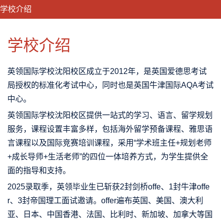
学校介绍
CLOSE
优势特色
课程班型
师资配备
升学成果
学校介绍
英领国际学校沈阳校区成立于2012年，是英国爱德思考试
局授权的标准化考试中心，同时也是英国牛津国际AQA考试
中心。
英领国际学校沈阳校区提供一站式的学习、语言、留学规划
服务，课程设置丰富多样，包括海外留学预备课程、雅思语
言课程以及国际竞赛培训课程，采用“学术班主任+规划老师
+成长导师+生活老师”的四位一体培养方式，为学生提供全
面的指导和支持。
2025录取季，英领毕业生已斩获2封剑桥offe、1封牛津offe
r、3封帝国理工面试邀请。offer遍布英国、美国、澳大利
亚、日本、中国香港、法国、比利时、新加坡、加拿大等国