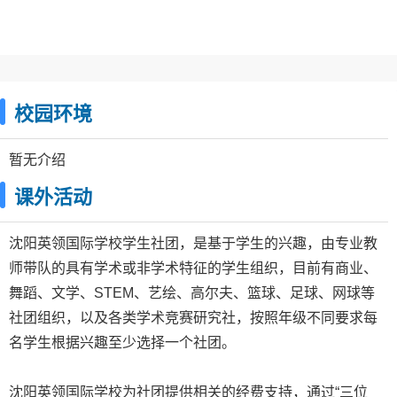
校园环境
暂无介绍
课外活动
沈阳英领国际学校学生社团，是基于学生的兴趣，由专业教
师带队的具有学术或非学术特征的学生组织，目前有商业、
舞蹈、文学、STEM、艺绘、高尔夫、篮球、足球、网球等
社团组织，以及各类学术竞赛研究社，按照年级不同要求每
名学生根据兴趣至少选择一个社团。
特色班型
【实验班简介】
沈阳英领国际学校为社团提供相关的经费支持，通过“三位