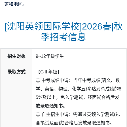
家和地区。
[沈阳英领国际学校]2026春|秋
季招考信息
2025年世界名校录取季
英领国际学校凭借
1牛津2剑桥3帝国
再次领跑东北
招生对象
9~12年级学生
也是东北地区
唯一一所
连续多年拥有
牛津剑桥双录取
的学校
录取方式
【GⅡ年级】
◎ 中考成绩申请：当年中考成绩(语文、数
学、英语、物理、化学五科)达到总成绩的8
5%及以上，免入学笔试，经面试合格后发
放录取通知书。
◎ 自主招生申请：需通过英领入学测试(包
含笔试及面试)合格后发放录取通知书。