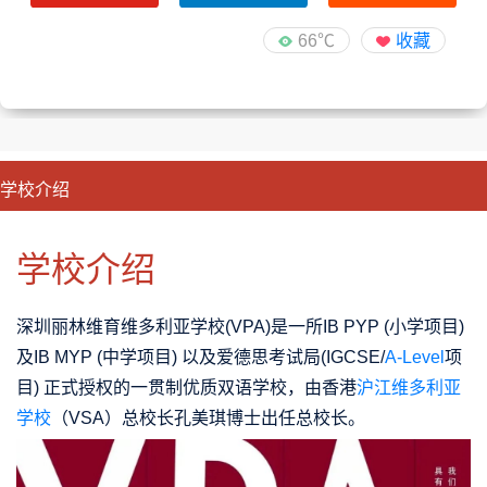
66℃
收藏
学校介绍
CLOSE
优势特色
课程班型
师资配备
升学成果
学校介绍
深圳丽林维育维多利亚学校(VPA)是一所IB PYP (小学项目)
及IB MYP (中学项目) 以及爱德思考试局(IGCSE/
A-Level
项
目) 正式授权的一贯制优质双语学校，由香港
沪江维多利亚
学校
（VSA）总校长孔美琪博士出任总校长。