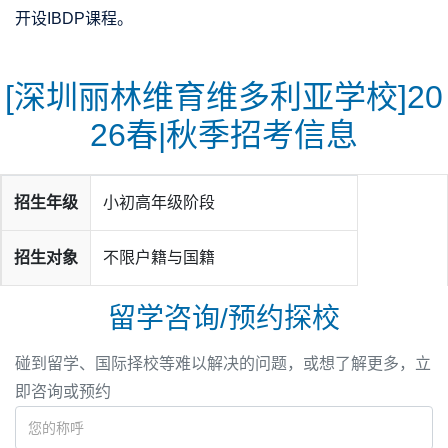
开设IBDP课程。
[深圳丽林维育维多利亚学校]20
26春|秋季招考信息
届IG学子数学和中文学科得A率100%，全员达到优秀等
级；
招生年级
小初高年级阶段
科学学科中，部分学生已达到满分水平。
数学学科超过70%同学斩获A*，更有学子荣获满分；
招生对象
不限户籍与国籍
留学咨询/预约探校
碰到留学、国际择校等难以解决的问题，或想了解更多，立
即咨询或预约