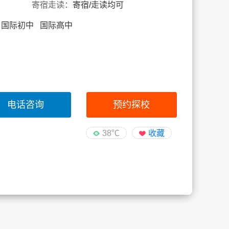
寄宿走读：
寄宿/走读均可
 国际初中 国际高中
电话咨询
预约探校
38℃
收藏