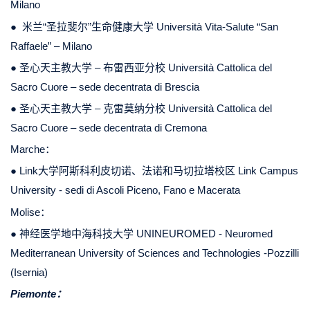
Milano
● 米兰“圣拉斐尔”生命健康大学 Università Vita-Salute “San
Raffaele” – Milano
● 圣心天主教大学 – 布雷西亚分校 Università Cattolica del
Sacro Cuore – sede decentrata di Brescia
● 圣心天主教大学 – 克雷莫纳分校 Università Cattolica del
Sacro Cuore – sede decentrata di Cremona
Marche：
●
Link大学
阿斯科利皮切诺、法诺和马切拉塔校区
Link Campus
University - sedi di Ascoli Piceno, Fano e Macerata
Molise：
●
神经医学地中海科技大学
UNINEUROMED - Neuromed
Mediterranean University of Sciences and Technologies -Pozzilli
(Isernia)
Piemonte：