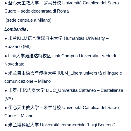
● 圣心天主教大学 – 罗马分校 Università Cattolica del Sacro
Cuore – sede decentrata di Roma
(sede centrale a Milano)
Lombardia：
● 米兰IULM语言传媒自由大学 Humanitas University –
Rozzano (MI)
● Link大学诺维达特校区
Link Campus University - sede di
Novedrate
● 米兰自由语言与传播大学 IULM_Libera università di lingue e
comunicazione – Milano
● 卡罗·卡塔内奥大学 LIUC_Università Cattaneo – Castellanza
(VA)
● 圣心天主教大学 – 米兰分校 Università Cattolica del Sacro
Cuore – Milano
● 米兰博科尼大学 Università commerciale "Luigi Bocconi" –