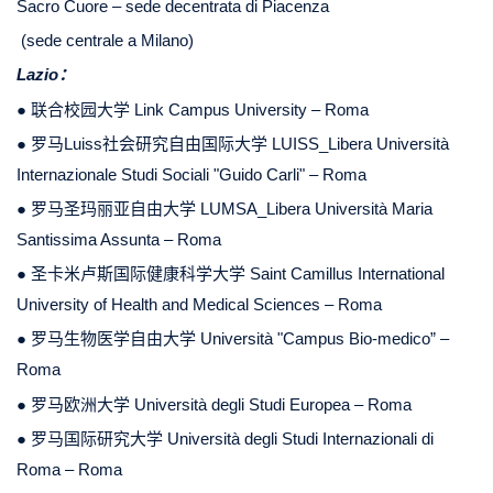
Sacro Cuore – sede decentrata di Piacenza
(sede centrale a Milano)
Lazio：
● 联合校园大学 Link Campus University – Roma
● 罗马Luiss社会研究自由国际大学 LUISS_Libera Università
Internazionale Studi Sociali "Guido Carli" – Roma
● 罗马圣玛丽亚自由大学 LUMSA_Libera Università Maria
Santissima Assunta – Roma
● 圣卡米卢斯国际健康科学大学 Saint Camillus International
University of Health and Medical Sciences – Roma
● 罗马生物医学自由大学 Università "Campus Bio-medico” –
Roma
● 罗马欧洲大学 Università degli Studi Europea – Roma
● 罗马国际研究大学 Università degli Studi Internazionali di
Roma – Roma