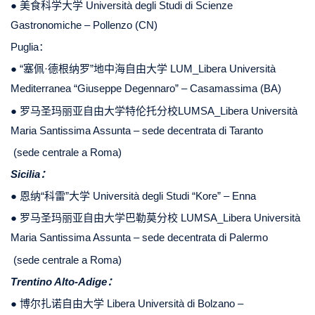
● 美食科学大学 Università degli Studi di Scienze
Gastronomiche – Pollenzo (CN)
Puglia：
● “塞佩·德根纳罗”地中海自由大学 LUM_Libera Università
Mediterranea “Giuseppe Degennaro” – Casamassima (BA)
● 罗马圣玛丽亚自由大学特伦托分校LUMSA_Libera Università
Maria Santissima Assunta – sede decentrata di Taranto
(sede centrale a Roma)
Sicilia：
● 恩纳“科雷”大学 Università degli Studi “Kore” – Enna
● 罗马圣玛丽亚自由大学巴勒莫分校 LUMSA_Libera Università
Maria Santissima Assunta – sede decentrata di Palermo
(sede centrale a Roma)
Trentino Alto-Adige：
● 博尔扎诺自由大学 Libera Università di Bolzano –