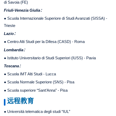
di Savoia (FE)
Friuli-Venezia Giulia：
● Scuola Internazionale Superiore di Studi Avanzati (SISSA) -
Trieste
Lazio：
● Centro Alti Studi per la Difesa (CASD) - Roma
Lombardia：
● Istituto Universitario di Studi Superiori (
IUSS
) - Pavia
Toscana：
● Scuola IMT Alti Studi - Lucca
● Scuola Normale Superiore (SNS) - Pisa
● Scuola superiore “Sant’Anna” - Pisa
远程教育
● Università telematica degli studi “IUL”