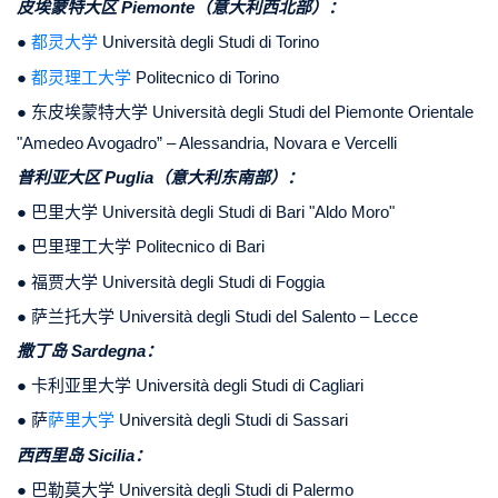
皮埃蒙特大区 Piemonte（意大利西北部）：
●
都灵大学
Università degli Studi di Torino
●
都灵理工大学
Politecnico di Torino
● 东皮埃蒙特大学 Università degli Studi del Piemonte Orientale
"Amedeo Avogadro” – Alessandria, Novara e Vercelli
普利亚大区 Puglia（意大利东南部）：
● 巴里大学 Università degli Studi di Bari "Aldo Moro"
● 巴里理工大学 Politecnico di Bari
● 福贾大学 Università degli Studi di Foggia
● 萨兰托大学 Università degli Studi del Salento – Lecce
撒丁岛 Sardegna：
● 卡利亚里大学 Università degli Studi di Cagliari
● 萨
萨里大学
Università degli Studi di Sassari
西西里岛 Sicilia：
● 巴勒莫大学 Università degli Studi di Palermo