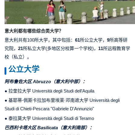
意大利都有哪些综合类大学？
意大利共有100所大学，其中包括：
61
所公立大学，
9
所高等研
究院，
21
所私立大学(多地区分校算一个学校)，
11
所远程教育学
校（私立）。
公立大学
阿布鲁佐大区 Abruzzo（意大利中部）：
● 拉奎拉大学 Università degli Studi dell’Aquila
● 基耶蒂-佩斯卡拉加布里埃莱·邓南遮大学 Università degli
Studi di Chieti-Pescara "Gabriele D'Annunzio"
●
泰拉莫大学
Università degli Studi di Teramo
巴西利卡塔大区
Basilicata
（意大利南部）：