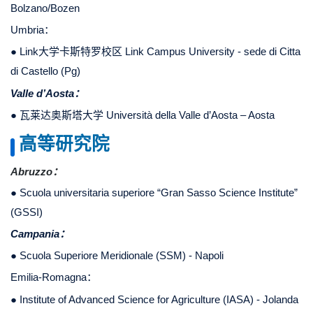
Bolzano/Bozen
Umbria：
● Link大学卡斯特罗校区
Link Campus University - sede di Citta
di Castello (Pg)
Valle d’Aosta：
● 瓦莱达奥斯塔大学 Università della Valle d’Aosta – Aosta
高等研究院
Abruzzo：
● Scuola universitaria superiore “Gran Sasso Science Institute”
(GSSI)
Campania：
● Scuola Superiore Meridionale (SSM) - Napoli
Emilia-Romagna：
●
Institute of Advanced Science for Agriculture (IASA) - Jolanda