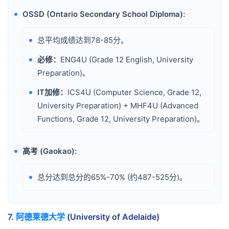
OSSD (Ontario Secondary School Diploma):
•
总平均成绩达到78-85分。
•
必修：
ENG4U (Grade 12 English, University
•
Preparation)。
IT加修：
ICS4U (Computer Science, Grade 12,
•
University Preparation) + MHF4U (Advanced
Functions, Grade 12, University Preparation)。
高考 (Gaokao):
•
总分达到总分的65%-70% (约487-525分)。
•
7.
阿德莱德大学
(University of Adelaide)