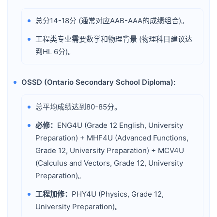
总分14-18分 (通常对应AAB-AAA的成绩组合)。
•
工程类专业需要数学和物理背景 (物理科目建议达
•
到HL 6分)。
OSSD (Ontario Secondary School Diploma):
•
总平均成绩达到80-85分。
•
必修：
ENG4U (Grade 12 English, University
•
Preparation) + MHF4U (Advanced Functions,
Grade 12, University Preparation) + MCV4U
(Calculus and Vectors, Grade 12, University
Preparation)。
工程加修：
PHY4U (Physics, Grade 12,
•
University Preparation)。