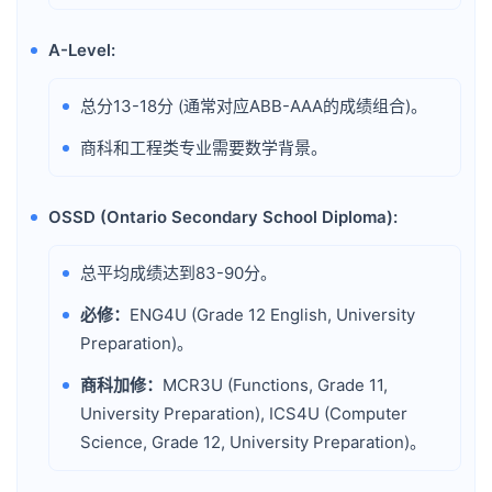
A-Level:
•
总分13-18分 (通常对应ABB-AAA的成绩组合)。
•
商科和工程类专业需要数学背景。
•
OSSD (Ontario Secondary School Diploma):
•
总平均成绩达到83-90分。
•
必修：
ENG4U (Grade 12 English, University
•
Preparation)。
商科加修：
MCR3U (Functions, Grade 11,
•
University Preparation), ICS4U (Computer
Science, Grade 12, University Preparation)。