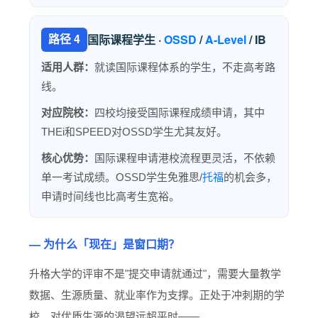
路径 4
国际课程学生 ·
OSSD
/
A-Level
/ IB
适用人群：
就读国际课程体系的学生，不走高考路
线。
对应院校：
四校均接受国际课程成绩申请，其中
THEi和SPEED对OSSD学生尤其友好。
核心优势：
国际课程申请港校流程更灵活，不依赖
单一考试成绩。OSSD学生免雅思/
托福
的机会多，
申请时间线也比高考生宽裕。
— 为什么「现在」是窗口期？
升格大学的评审不是"提交申请就通过"，需要大量教学
数据、生源质量、就业率作为支撑。正处于冲刺期的学
校，对优质生源的渴望远超平时——