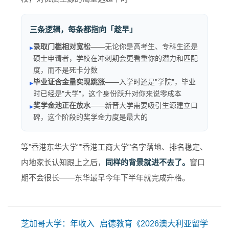
三条逻辑，每条都指向「趁早」
录取门槛相对宽松
——无论你是高考生、专科生还是
▸
硕士申请者，学校在冲刺期会更看重你的潜力和匹配
度，而不是死卡分数
毕业证含金量实现跳涨
——入学时还是"学院"，毕业
▸
时已经是"大学"，这个身份跃升对你来说零成本
奖学金池正在放水
——新晋大学需要吸引生源建立口
▸
碑，这个阶段的奖学金力度是最大的
等"香港东华大学""香港工商大学"名字落地、排名稳定、
内地家长认知跟上之后，
同样的背景就进不去了。
窗口
期不会很长——东华最早今年下半年就完成升格。
芝加哥大学：年收入
启德教育《2026澳大利亚留学