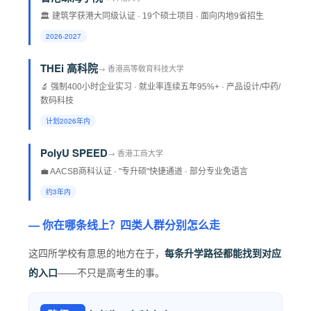
🏛️ 建筑学获港大同级认证 · 19个硕士项目 · 面向内地9省招生
2026-2027
THEi 高科院
→ 香港高等敎育科技大学
🔬 强制400小时企业实习 · 就业率连续五年95%+ · 产品设计/中药/
数码科技
计划2026年内
PolyU SPEED
→ 香港工商大学
💼 AACSB商科认证 · "专升硕"快捷通道 · 部分专业免语言
约3年内
— 你在哪条线上？四类人群分别怎么走
这四所学校有意思的地方在于，
每条升学路径都能找到对应
的入口
——不只是高考生的事。