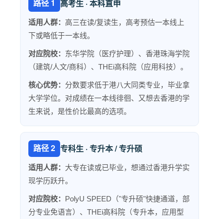
路径 1
高考生 · 本科直申
适用人群：
高三在读/复读生，高考预估一本线上
下或略低于一本线。
对应院校：
东华学院（医疗护理）、香港珠海学院
（建筑/人文/商科）、THEi高科院（应用科技）。
核心优势：
分数要求低于港八大同类专业，毕业拿
大学学位。对成绩在一本线徘徊、又想去香港的学
生来说，是性价比最高的选项。
路径 2
专科生 · 专升本 /
专升硕
适用人群：
大专在读或已毕业，想通过香港升学实
现学历跃升。
对应院校：
PolyU SPEED（"专升硕"快捷通道，部
分专业免语言）、THEi高科院（专升本，应用型