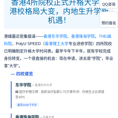
香港4所院校正式升格大学！
QQ咨询
港校格局大变，内地生升学新
机遇！
预约报名
港媒最近密集报道——
香港东华学院
、
香港珠海学院
、
THEi高
科院
、PolyU SPEED（
香港理工大学
专业进修学院）四所院校
已明确制定升格大学时间表。最早今年下半年，就有学校完成
身份转变。一个很直接的机会：现在申请，进去是"学院"，毕业
拿"大学"。
— 四校速览
东华学院
→ 香港东华大学
🏥 医疗护理王牌 · 放射治疗起薪3.75万港币/月 · 内地生占比将提
至40%
最早2026下半年
香港珠海学院
→ 升格大学