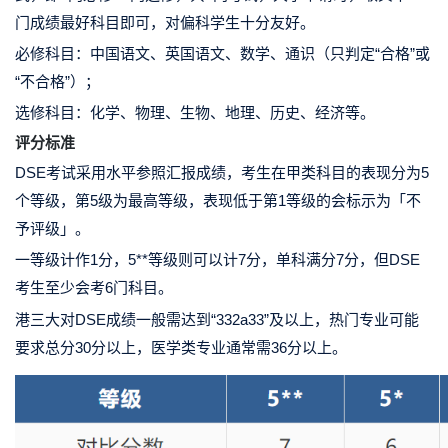
门
成绩最好科目即可，对偏科学生十分友好。
必修科目：中国语文、英国语文、数学、通识（只判定“合格”或
“不合格”）；
选修科目：化学、物理、生物、地理、历史、经济等。
评分标准
DSE考试采用水平参照汇报成绩，
考生在甲类科目的表现分为
5
个等级
，第5级为最高等级，表现低于第1等级的会标示为「不
予评级」。
一等级计作1分，
5**等级则可以计7分，单科满分7分
，但DSE
考生
至少会考6门
科目。
港三大对DSE成绩一般需达到
“332a33”
及以上，热门专业可能
要求
总分30分以上
，医学类专业通常需
36分以上
。