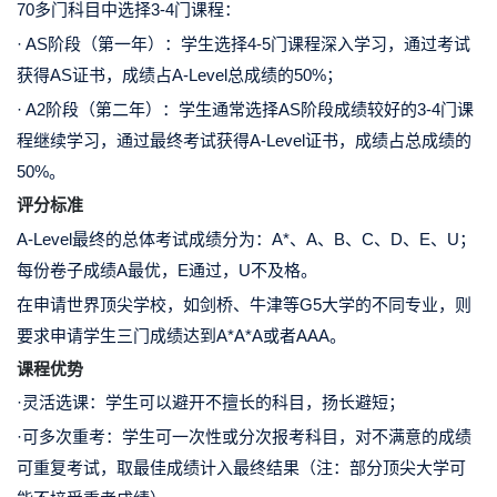
70多门科目中选择
3-4门课程：
· AS阶段（第一年）：
学生选择
4-5门
课程深入学习，通过考试
获得AS证书，成绩占A-Level总成绩的50%；
· A2阶段（第二年）：
学生通常选择AS阶段成绩较好的
3-4门
课
程继续学习，通过最终考试获得A-Level证书，成绩占总成绩的
50%。
评分标准
A-Level最终的总体考试成绩分为：
A*、A、B、C、D、E、U
；
每份卷子成绩A最优，E通过，U不及格。
在申请世界顶尖学校，如剑桥、牛津等G5大学的不同专业，则
要求申请学生
三门成绩达到A*A*A或者AAA。
课程优势
·
灵活选课：
学生可以避开不擅长的科目，扬长避短；
·可多次重考：
学生可一次性或分次报考科目，对不满意的成绩
可重复考试，取最佳成绩计入最终结果
（注：部分顶尖大学可