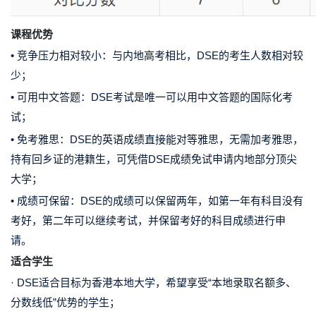
课程优势
• 竞争压力相对较小：
与内地高考相比，DSE的考生人数
相对较
少
；
• 可用中文答题：
DSE考试是唯一
可以用中文答题的国际化考
试
；
• 免考雅思：
DSE的英语成绩直接能对等雅思，
无需加考雅思
，
持有回乡证的港籍生，可凭借
DSE成绩免试申请内地部分顶尖
大学
；
• 成绩可保留：
DSE的成绩可以
保留两年
，如第一年有科目没有
考好，第二年可以继续考试，并
保留考好的科目成绩进行申
请
。
适合学生
· DSE适合目标为
香港本地大学
，希望享受
“本地录取名额多、
分数线低”
优势的学生；