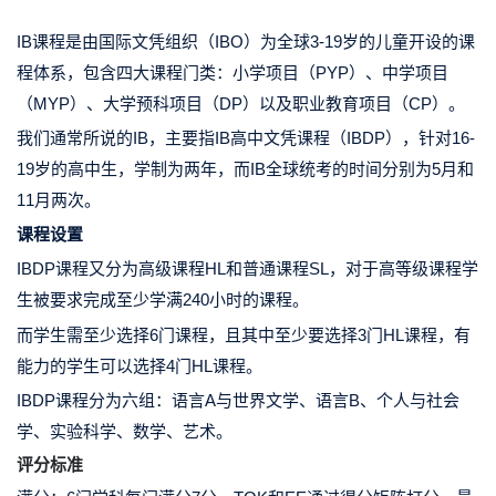
IB课程
是由国际文凭组织（IBO）为全球3-19岁的儿童开设的课
程体系，包含四大课程门类：
小学项目（PYP）、中学项目
（MYP）、大学预科项目（DP）以及职业教育项目（CP）。
我们通常所说的IB，主要指IB高中文凭课程（IBDP），针对16-
19岁的高中生，学制为两年，而IB全球统考的时间分别为
5月和
11月两次。
课程设置
IBDP课程又分为
高级课程HL和普通课程SL，
对于高等级课程学
生被要求完成
至少学满240小时的课程。
而学生需至少选择
6门课程
，且其中至少要选择
3门HL课程
，有
能力的学生可以选择4门HL课程。
IBDP课程分为六组：语言A与世界文学、语言B、个人与社会
学、实验科学、数学、艺术。
评分标准