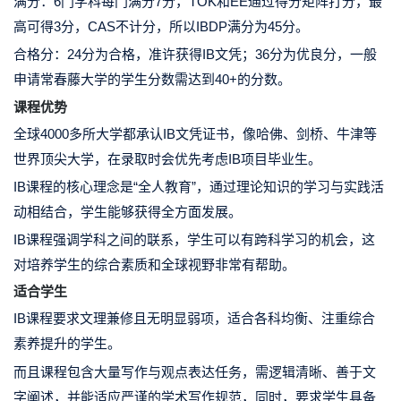
满分：6门学科每门
满分7分
，TOK和EE通过得分矩阵打分，最
高可得3分，
CAS不计分
，所以IBDP
满分为45分
。
合格分：24分为合格，准许获得IB文凭；36分为优良分，一般
申请
常春藤大学的学生分数需达到40+的分数。
课程优势
全球4000多所大学都承认IB文凭证书
，像哈佛、剑桥、牛津等
世界顶尖大学，在录取时会优先考虑IB项目毕业生。
IB课程的核心理念是
“全人教育”
，通过理论知识的学习与实践活
动相结合，学生能够获得全方面发展。
IB课程强调学科之间的联系，学生可以
有跨科学习的机会
，这
对培养学生的综合素质和全球视野非常有帮助。
适合学生
IB
课程要求
文理兼修且无明显弱项，适合各科均衡、注重综合
素养提升
的学生。
而且课程包含大量写作与观点表达任务，需
逻辑清晰、善于文
字阐述
，并能适应严谨的学术写作规范，同时，要求学生具备