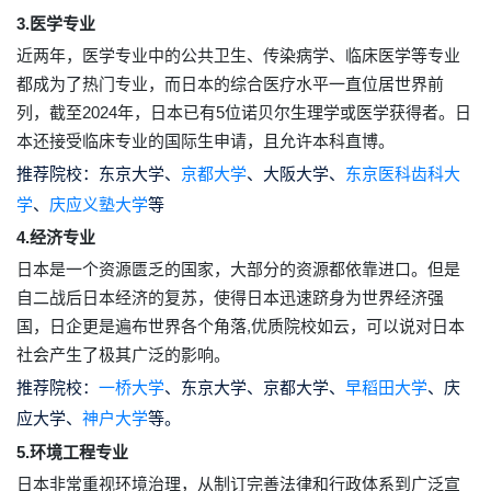
3.医学专业
近两年，医学专业中的公共卫生、传染病学、临床医学等专业
都成为了热门专业，而日本的综合医疗水平一直位居世界前
列，截至2024年，日本已有5位诺贝尔生理学或医学获得者。日
本还接受临床专业的国际生申请，且允许本科直博。
推荐院校：
东京大学、
京都大学
、大阪大学、
东京医科齿科大
学
、
庆应义塾大学
等
4.经济专业
日本是一个资源匮乏的国家，大部分的资源都依靠进口。但是
自二战后日本经济的复苏，使得日本迅速跻身为世界经济强
国，日企更是遍布世界各个角落,优质院校如云，可以说对日本
社会产生了极其广泛的影响。
推荐院校：
一桥大学
、东京大学、京都大学、
早稻田大学
、庆
应大学、
神户大学
等。
5.环境工程专业
日本非常重视环境治理，从制订完善法律和行政体系到广泛宣