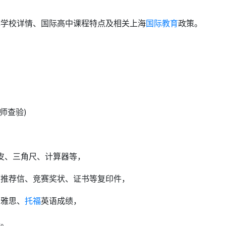
解学校详情、国际高中课程特点及相关上海
国际教育
政策。
师查验)
皮、三角尺、计算器等，
师推荐信、竞赛奖状、证书等复印件，
考雅思、
托福
英语成绩，
件。