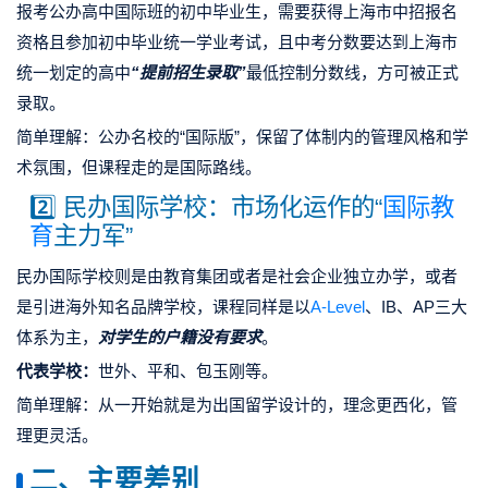
报考公办高中国际班的初中毕业生，需要获得上海市中招报名
资格且参加初中毕业统一学业考试，且中考分数要达到上海市
统一划定的高中
“
提前招生录取
”
最低控制分数线，方可被正式
录取。
简单理解：公办名校的“国际版”，保留了体制内的管理风格和学
术氛围，但课程走的是国际路线。
2️⃣ 民办国际学校：市场化运作的“
国际教
育
主力军”
民办国际学校则是由教育集团或者是社会企业独立办学，或者
是引进海外知名品牌学校，课程同样是以
A-Level
、IB、AP三大
体系为主，
对学生的户籍没有要求
。
代表学校：
世外、平和、包玉刚等。
简单理解：从一开始就是为出国留学设计的，理念更西化，管
理更灵活。
二、主要差别