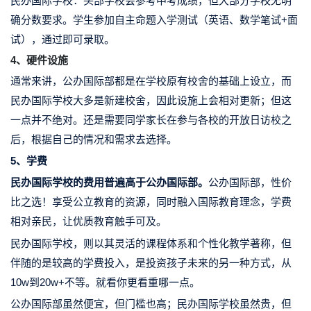
民办国际学校：
头部学校会参考中考成绩，但大部分学校无明
确分数要求。学生参加自主命题入学测试（英语、数学笔试+面
试），通过即可录取。
4、硬件设施
通常来讲，公办国际部都是在学校原有校舍的基础上设立，而
民办国际学校大多是新建校舍，因此设施上会相对更新；
但这
一点并不绝对。还是需要同学家长在参与各校的开放日访校之
后，根据自己的情况和需求去选择。
5、学费
民办国际学校的费用普遍高于公办国际部。
公办国际部，性价
比之选！享受公立教育的资源，同时融入国际教育理念，学费
相对亲民，让优质教育触手可及。
民办国际学校
，则以其灵活的课程体系和个性化教学著称，但
伴随的是较高的学费投入，是投资孩子未来的另一种方式，
从
10w到20w+不等。
就看
你更看重哪一点。
公办国际部虽然便宜，但门槛也高；民办国际学校虽然贵，但