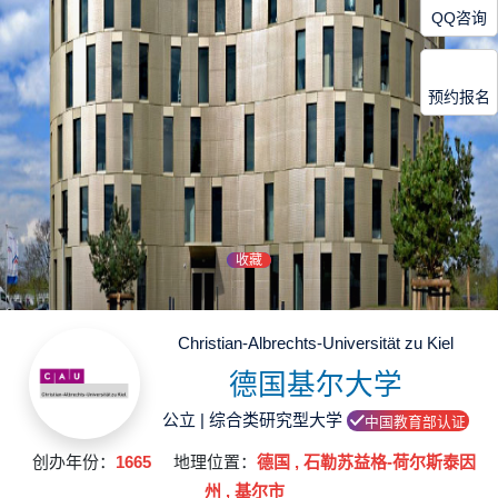
QQ咨询
预约报名
收藏
Christian-Albrechts-Universität zu Kiel
德国基尔大学
公立 | 综合类研究型大学
中国教育部认证
创办年份：
1665
地理位置：
德国 , 石勒苏益格-荷尔斯泰因
州 , 基尔市