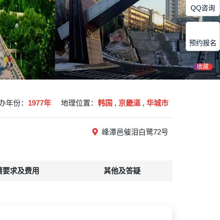
QQ咨询
预约报名
收藏
办年份：
1977年
地理位置：
韩国 , 京畿道 , 华城市
峰潭邑催泪白鹭72号
请要求及费用
其他及答疑