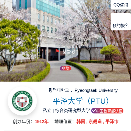
QQ咨询
预约报名
基督教
收藏
평택대학교 ，Pyeongtaek University
平泽大学（PTU）
私立 | 综合类研究型大学
中国教育部认证
创办年份：
1912年
地理位置：
韩国 , 京畿道 , 平泽市