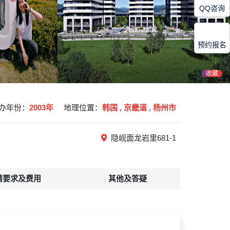
QQ咨询
预约报名
收藏
办年份：
2003年
地理位置：
韩国 , 京畿道 , 杨州市
隐岘面龙岩里681-1
请要求及费用
其他及答疑