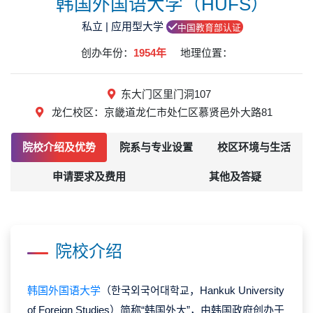
韩国外国语大学（HUFS）
私立 | 应用型大学
中国教育部认证
创办年份：
1954年
地理位置：
东大门区里门洞107
龙仁校区：京畿道龙仁市处仁区慕贤邑外大路81
院校介绍及优势
院系与专业设置
校区环境与生活
申请要求及费用
其他及答疑
院校介绍
韩国外国语大学
（한국외국어대학교，Hankuk University
of Foreign Studies）简称“韩国外大”，由韩国政府创办于