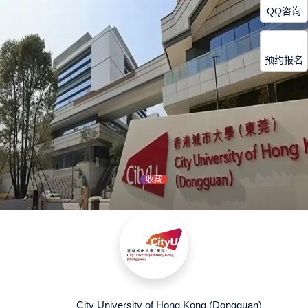
QQ咨询
预约报名
收藏
City University of Hong Kong (Dongguan)