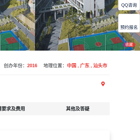
QQ咨询
预约报名
收藏
创办年份：
2016
地理位置：
中国 , 广东 , 汕头市
请要求及费用
其他及答疑