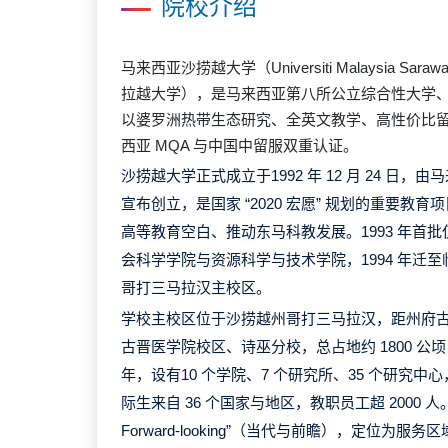
院校介绍
马来西亚沙捞越大学（Universiti Malaysia Sa
拉越大学），是马来西亚第八所公立综合性大学
以婆罗洲热带生态研究、全英文教学、高性价比
西亚 MQA 与中国中留服双重认证。
沙捞越大学正式成立于1992 年 12 月 24 日
宣布创立，是国家 “2020 宏愿” 规划的重要教
高等教育空白、推动东马科教发展。1993 年首批仅
会科学学院与资源科学与技术学院，1994 年迁至临
哥打三马拉汉主校区。
学校主校区位于沙捞越州哥打三马拉汉，距州府
古晋医学院校区、诗巫分校，总占地约 1800 公顷（1
年，设有10 个学院、7 个研究所、35 个研究中心
际生来自 36 个国家与地区，教职员工超 2000 人。校训为
Forward-looking”（当代与前瞻），定位为