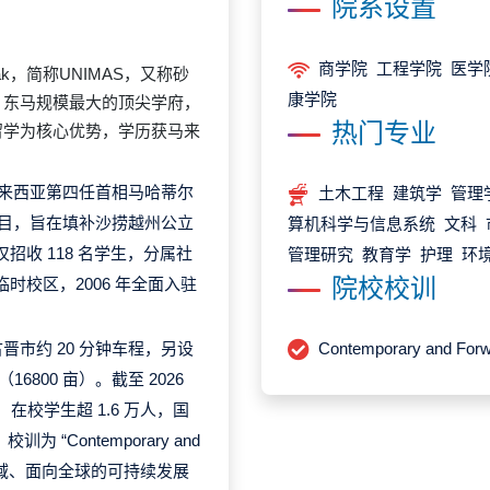
院系设置
商学院 工程学院 医学
rawak，简称UNIMAS，又称砂
康学院
、东马规模最大的顶尖学府，
热门专业
留学为核心优势，学历获马来
，由马来西亚第四任首相马哈蒂尔
土木工程 建筑学 管理
育项目，旨在填补沙捞越州公立
算机科学与信息系统 文科 
招收 118 名学生，分属社
管理研究 教育学 护理 环
院校校训
时校区，2006 年全面入驻
古晋市
约 20 分钟车程，另设
Contemporary and F
6800 亩）。截至 2026
，在校学生超 1.6 万人，国
 “Contemporary and
服务区域、面向全球的可持续发展