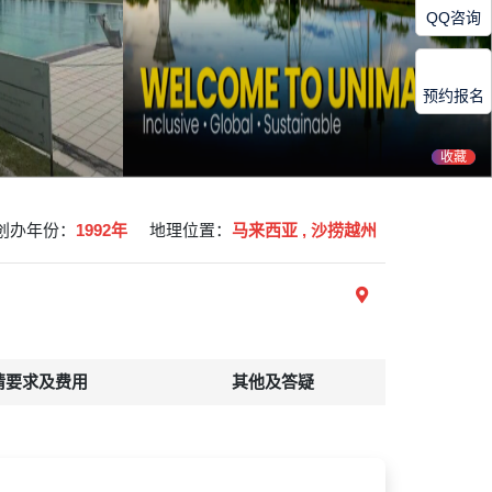
QQ咨询
预约报名
收藏
创办年份：
1992年
地理位置：
马来西亚 , 沙捞越州
请要求及费用
其他及答疑