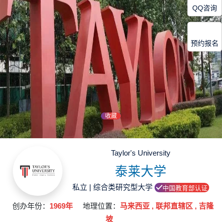
QQ咨询
预约报名
收藏
Taylor's University
泰莱大学
私立 | 综合类研究型大学
中国教育部认证
创办年份：
1969年
地理位置：
马来西亚 , 联邦直辖区 , 吉隆
坡