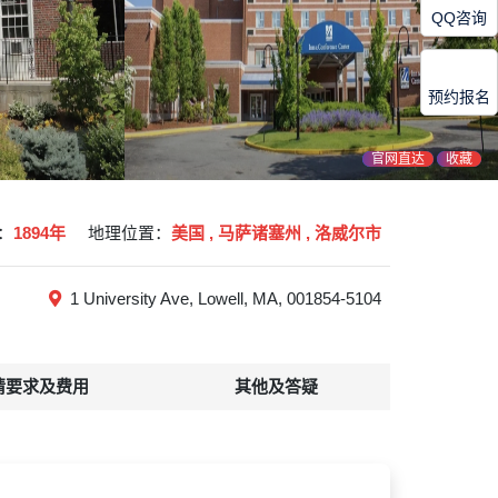
QQ咨询
预约报名
官网直达
收藏
：
1894年
地理位置：
美国 , 马萨诸塞州 , 洛威尔市
1 University Ave, Lowell, MA, 001854-5104
请要求及费用
其他及答疑