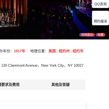
QQ咨询
预约报名
官网直达
收藏
办年份：
1917年
地理位置：
美国 , 纽约州 , 纽约市
130 Claremont Avenue，New York City，NY 10027
请要求及费用
其他及答疑