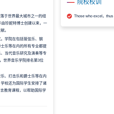
院校校训
sic）座落于世界最大城市之一的纽
Those who excel，thus r
7年由珍妮特博士创建以来，一
贡献。
家。学院在包括管弦乐、钢
爵士乐等在内的所有专业都提
乐、当代音乐研究及演奏等专
），世界音乐学院排名第3位
管乐、打击乐和爵士乐等在内
，学校还为国际学生安排了诸
语言教育课程，以帮助国际学