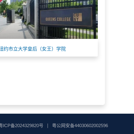
纽约市立大学皇后（女王）学院
粤ICP备2024329820号
粤公网安备44030602002596