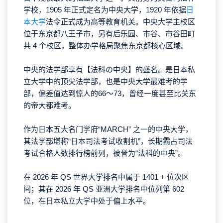
学校，1905 年正式定名为中央大学，1920 年依据
日
本大学
法令正式成为高等教育机关。中央大学主校区
位于东京都八王子市，另有后乐园、市谷、市谷田町
共 4 个校区，整体办学格局聚焦东京都核心区域。
中央的
法学部
享有
【法科の中央】
的盛名
。
是日本私
立大学中的顶尖法学部，也是中央大学最难考的学
部，偏差值达到惊人的
66～73，曾
经一度甚至比关东
的帝大都难考
。
作为日本五大名门学府“MARCH” 之一的中央大学，
其法学部堪称“日本司法考试收割机”，长期霸占司法
考试合格人数排行榜前列，被誉为“法科的中央”。
在 2026 年 QS 世界大学排名中属于 1401 + 位次区
间；其在 2026 年 QS 亚洲大学排名中位列第 602
位，在日本私立大学中处于偏上水平。