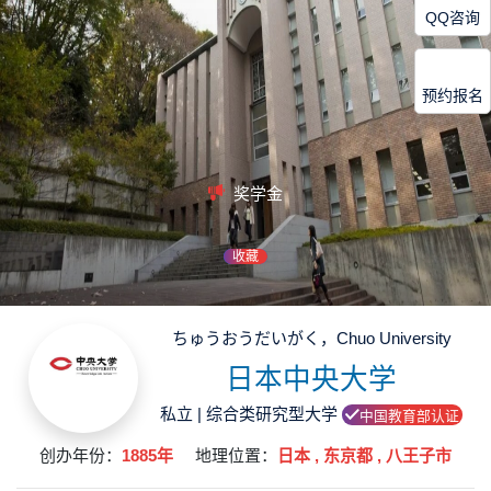
QQ咨询
预约报名
奖学金
收藏
ちゅうおうだいがく，Chuo University
日本中央大学
私立 | 综合类研究型大学
中国教育部认证
创办年份：
1885年
地理位置：
日本 , 东京都 , 八王子市