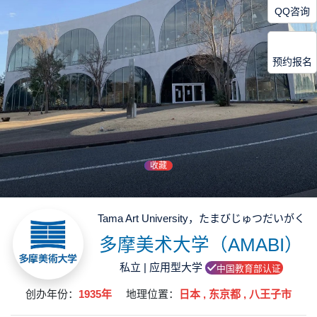
QQ咨询
预约报名
收藏
Tama Art University，たまびじゅつだいがく
多摩美术大学（AMABI）
私立 | 应用型大学
中国教育部认证
创办年份：
1935年
地理位置：
日本 , 东京都 , 八王子市