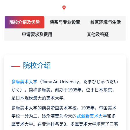
院校介绍及优势
院系与专业设置
校区环境与生活
申请要求及费用
其他及答疑
院校介绍
多摩美术大学
（Tama Art University，たまびじゅつだい
がく），简称多摩美，创办于1935年，位于日本东京，
是日本规模最大的美术大学。
多摩美术大学的前身帝国美术学校。1935年，帝国美术
学校一分为二，逐渐演变为今天的
武藏野美术大学
和多
摩美术大学。在亚洲排名第3。多摩美术大学培育了三宅