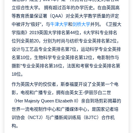
立综合性大学。 拥有超过百年的办学历史。在由英国高
等教育质量保证署（QAA）对全英大学教学质量的评定
中被评为“极好”，与
牛津大学
和
剑桥大学
并列。《卫报大
学指南》2019英国大学排名第44位，6大学科专业排名
位列全英前20，分别为时尚与纺织专业全英排名第2位，
设计与工艺品专业全英排名第7位，运动科学专业全英排
名第10位，生物科学专业全英排名第12位，电影制作与
摄影”专业全英排名第16位，法医和考察专业全英排名第
18位。
作为英国大学的佼佼者，斯泰福厦开设了全英第一个电
影，电视和广播专业，拥有由英女王-伊丽莎白二世
（Her Majesty Queen Elizabeth II）亲自到场剪彩揭幕的
世界一流电视制作中心和广播媒体中心，是国家记者培
训协会（NCTJ）与广播新闻训练局（BJTC）合作机
构。