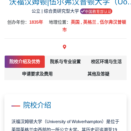
沃福汉姆顿|伍尔弗
公立 | 综合类研究型大学
中国教育部认证
创办年份：
1835年
地理位置：
英国 , 英格兰 , 伍尔弗汉普顿
市
院校介绍及优势
院系与专业设置
校区环境与生活
申请要求及费用
其他及答疑
院校介绍
沃福汉姆顿大学（University of Wolverhampton）是位于
英国英格兰中西部的一所公立大学。其历史可追溯至19