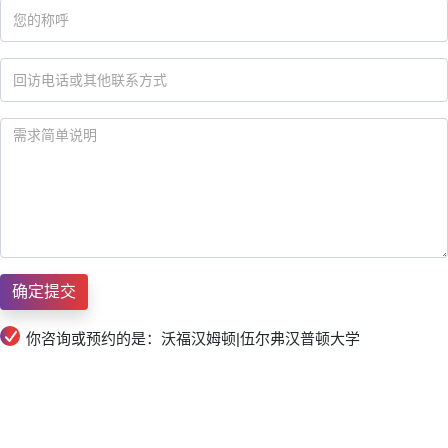
你咨询或预约的是：沃福汉姆顿|伍尔弗汉普顿大学