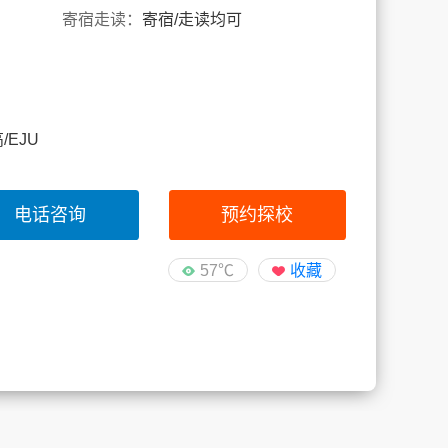
寄宿走读：
寄宿/走读均可
高/EJU
电话咨询
预约探校
57℃
收藏