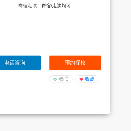
寄宿走读：
寄宿/走读均可
电话咨询
预约探校
45℃
收藏