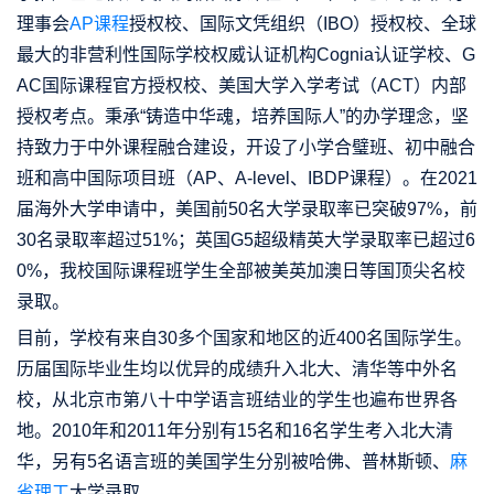
理事会
AP课程
授权校、国际文凭组织（IBO）授权校、全球
最大的非营利性国际学校权威认证机构Cognia认证学校、G
AC国际课程官方授权校、美国大学入学考试（ACT）内部
授权考点。秉承“铸造中华魂，培养国际人”的办学理念，坚
持致力于中外课程融合建设，开设了小学合璧班、初中融合
班和高中国际项目班（AP、A-level、IBDP课程）。在2021
届海外大学申请中，美国前50名大学录取率已突破97%，前
30名录取率超过51%；英国G5超级精英大学录取率已超过6
0%，我校国际课程班学生全部被美英加澳日等国顶尖名校
录取。
目前，学校有来自30多个国家和地区的近400名国际学生。
历届国际毕业生均以优异的成绩升入北大、清华等中外名
校，从北京市第八十中学语言班结业的学生也遍布世界各
地。2010年和2011年分别有15名和16名学生考入北大清
华，另有5名语言班的美国学生分别被哈佛、普林斯顿、
麻
省理工
大学录取。