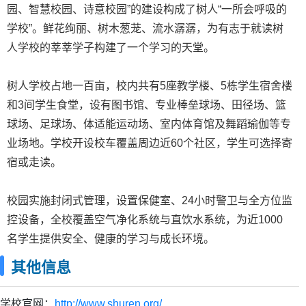
园、智慧校园、诗意校园”的建设构成了树人“一所会呼吸的
学校”。鲜花绚丽、树木葱茏、流水潺潺，为有志于就读树
人学校的莘莘学子构建了一个学习的天堂。
树人学校占地一百亩，校内共有5座教学楼、5栋学生宿舍楼
和3间学生食堂，设有图书馆、专业棒垒球场、田径场、篮
球场、足球场、体适能运动场、室内体育馆及舞蹈瑜伽等专
业场地。学校开设校车覆盖周边近60个社区，学生可选择寄
宿或走读。
校园实施封闭式管理，设置保健室、24小时警卫与全方位监
控设备，全校覆盖空气净化系统与直饮水系统，为近1000
名学生提供安全、健康的学习与成长环境。
其他信息
学校官网：
http://www.shuren.org/