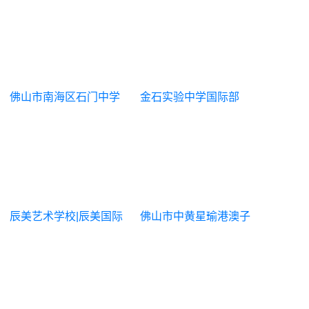
佛山市南海区石门中学
金石实验中学国际部
国际部|石门国际课程中
心
辰美艺术学校|辰美国际
佛山市中黄星瑜港澳子
艺术教育
弟学校