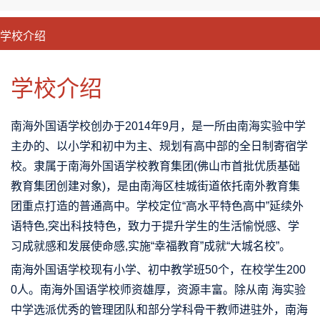
学校介绍
CLOSE
优势特色
课程班型
师资配备
升学成果
学校介绍
南海外国语学校创办于2014年9月，是一所由南海实验中学
主办的、以小学和初中为主、规划有高中部的全日制寄宿学
校。隶属于南海外国语学校教育集团(佛山市首批优质基础
教育集团创建对象)，是由南海区桂城街道依托南外教育集
团重点打造的普通高中。学校定位“高水平特色高中”延续外
语特色,突出科技特色，致力于提升学生的生活愉悦感、学
习成就感和发展使命感,实施“幸福教育”成就“大城名校”。
南海外国语学校现有小学、初中教学班50个，在校学生200
0人。南海外国语学校师资雄厚，资源丰富。除从南 海实验
中学选派优秀的管理团队和部分学科骨干教师进驻外，南海