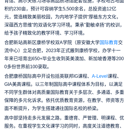
育馆、高尔夫练习场等高品质场馆配套设施，学校地占地面
积约230亩，预计可容纳学生5,500余名，总投资逾12亿
元，营造精致美丽校园，为内地学子提供“厚植东方文化，
深蕴西方思维”的双语化学习环境。秉承"勤敏卓扬"的校训，
给予孩子精致化的教学环境、学习环境。
合肥新站高新区康桥学校双A学院（原安徽大学
国际教育
交
流中心）立足合肥，2023年正式搬到康桥学校，办学十一
年来已培育出650+毕业生收到英美澳加、新加坡香港等200
0多份世界前100录取。
合肥康桥国际高中开设包括英联邦IG课程、
A-Level
课程、
GIA美高课程。以三年制国际高中课程体系为目标，以满足
不同学生群体对高质量国际教育关于多层次、多通道、多重
保障的多元化诉求。依托优质教育资源，在教学、师资等方
面不断提升，为学生搭建通往国际名校的桥梁。
高中部坚持走多元发展之路，重德育、严管理、明课程、优
服务。在重视学生文化课学习的同时，高度关注道德教育、