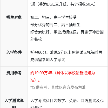
\班（香港DSE直升班，共计招收50人）
招生对象
初二、初三、高一学生接受
2.5+1 学制课程
部分优秀的高二、高三插班生
学生在完成2.5年国内日本方向课程的基础上，高三下半学
综合素质好、学业成绩优良，有志于冲击国
期安排赴日进入合作的日本学校-山梨学院高等学校，进行
外名校
最后1年日本方向课程的学习，符合毕业条件的可获得日本
山梨学院高等学校的毕业文凭。同时可与日本当地学生建立
入学条件
托福60分、雅思5分以上免笔试无托福雅思
友谊，更快、更好地融入日本的学习和生活，最后通过校内
成绩需参加入学考试
推荐升读合作的日本大学，正式进入日本大学就读专业课
程。
费用参考
约10.09万\年（具体以学校最新通知为
准）。
*仅供参考，具体以官方发布为准
入学测试说
入学考试科目为数学、英语、口语测试及心
明
理测试。