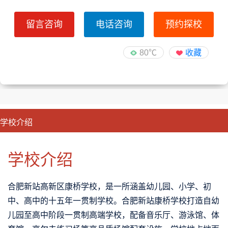
留言咨询
电话咨询
预约探校
80℃
收藏
学校介绍
CLOSE
优势特色
课程班型
师资配备
升学成果
学校介绍
合肥新站高新区康桥学校，是一所涵盖幼儿园、小学、初
中、高中的十五年一贯制学校。合肥新站康桥学校打造自幼
儿园至高中阶段一贯制高端学校，配备音乐厅、游泳馆、体