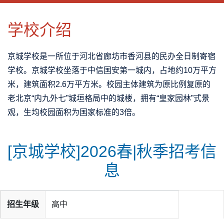
CLOSE
优势特色
课程班型
师资配备
升学成果
学校介绍
京城学校是一所位于河北省廊坊市香河县的民办全日制寄宿
学校。京城学校坐落于中信国安第一城内，占地约10万平方
米，建筑面积2.6万平方米。校园主体建筑为原比例复原的
老北京“内九外七”城垣格局中的城楼，拥有“皇家园林”式景
观，生均校园面积为国家标准的3倍。
[京城学校]2026春|秋季招考信
息
招生年级
高中