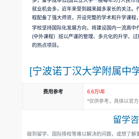
多，留学成本低(国公立大学一般每年3万人民币左
就业机会多，近年来受到越来越多家长的关注。
程配备了强大师资，开设完整的学术和升学课程
学校坚持国际化发展方向，将建设国内一流高中
(中外课程）班以严谨的管理、多元化的升学、
的热点项目。
[宁波诺丁汉大学附属中学
国际部配备强大的管理团队，创校外籍校长善剑
博雅班2023届、2024届毕业生
60%以上被全球排
费用参考
6.6万\年
长；现任外籍校长西蒙、国际部主任沈吉、升学
院、香港大学、爱丁堡大学等世界知名学校。其中，20
*仅供参考，具体以官
上
的世界名校；2024届A Level班学生除一
全体外教拥有一流国际课程教学能力，中方教师
技大学以上
的世界名校。
为博雅班新高一配备了博士和名校硕士为主的优
留学咨
2023届丁昱翔获得AS化学考试中国区第一名；20
高数考试全球最高分
；2025届周润琰、崔予同
碰到留学、国际择校等难以解决的问题，或想了解
亚最高分。优秀的考试成绩为学生成功申请全球