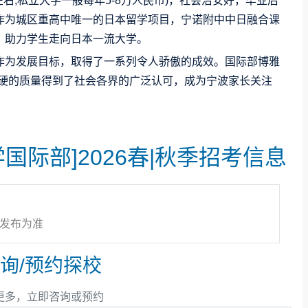
右;私立大学一般每年5-8万人民币)，社会治安好，毕业后
作为城区重高中唯一的日本留学项目，宁诺附中中日融合课
，助力学生走向日本一流大学。
作为发展目标，取得了一系列令人骄傲的成效。国际部博雅
过硬的质量得到了社会各界的广泛认可，成为宁波家长关注
国际部]2026春|秋季招考信息
曾是人大附中国际部创校校长、南京金陵中学国际部创校校
名前30大学录取
，一批学生考入帝国理工、伦敦大学学
指导主管蔡可柯都来自国内顶尖中学国际部。
23届A Level班学生
全部入读
QS排名
香港理工大学以
方发布为准
名艺术生被伦敦艺术大学本科直录以外，
全部入读QS排名香港科
均有国内外名校学习经历，具备出色的双语教学能力。学校
秀教师团队，引领学生走向世界名校。
询/预约探校
24届谢睿获AS
物理考试全球最高分
，丁昱翔同学获得AS
获AS物理考试全球最高分，王一诺、王亭然获AS化学考试东
更多，立即咨询或预约
一流大学奠定了基础。