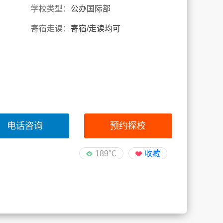
学校类型：
公办国际部
寄宿走读：
寄宿/走读均可
电话咨询
预约探校
189℃
收藏