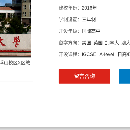
建校年份：
2016年
学制设置：
三年制
开设年级：
国际高中
留学方向：
美国 英国 加拿大 澳
开设课程：
IGCSE A-level 日
学浮山校区X区教
留言咨询