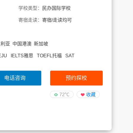
学校类型：
民办国际学校
寄宿走读：
寄宿/走读均可
大利亚 中国港澳 新加坡
高/EJU IELTS雅思 TOEFL托福 SAT
电话咨询
预约探校
72℃
收藏