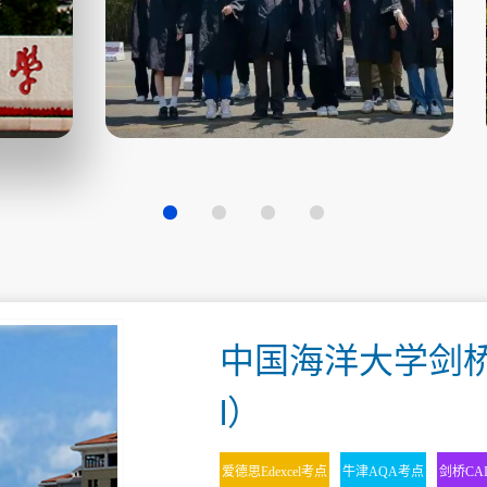
中国海洋大学剑桥
l）
爱德思Edexcel考点
牛津AQA考点
剑桥CA