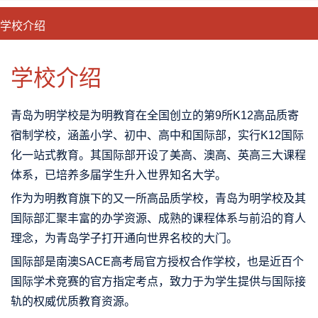
学校介绍
CLOSE
优势特色
课程班型
师资配备
升学成果
学校介绍
青岛为明学校是为明教育在全国创立的第9所K12高品质寄
宿制学校，涵盖小学、初中、高中和国际部，实行K12国际
化一站式教育。其国际部开设了美高、澳高、英高三大课程
体系，已培养多届学生升入世界知名大学。
作为为明教育旗下的又一所高品质学校，青岛为明学校及其
国际部汇聚丰富的办学资源、成熟的课程体系与前沿的育人
理念，为青岛学子打开通向世界名校的大门。
国际部是南澳SACE高考局官方授权合作学校，也是近百个
国际学术竞赛的官方指定考点，致力于为学生提供与国际接
轨的权威优质教育资源。