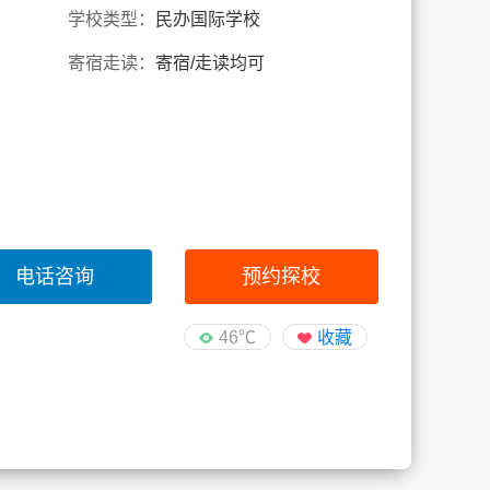
学校类型：
民办国际学校
寄宿走读：
寄宿/走读均可
电话咨询
预约探校
46℃
收藏