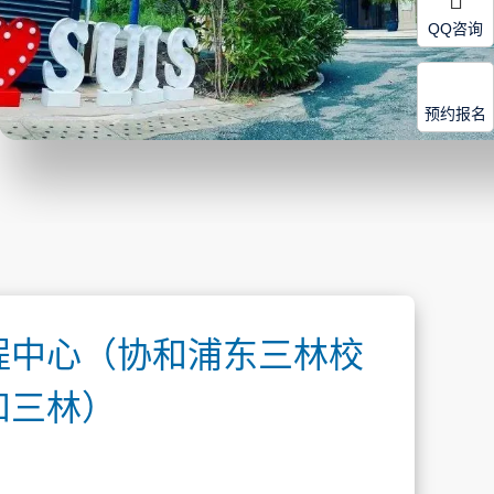
QQ咨询
预约报名
程中心（协和浦东三林校
和三林）