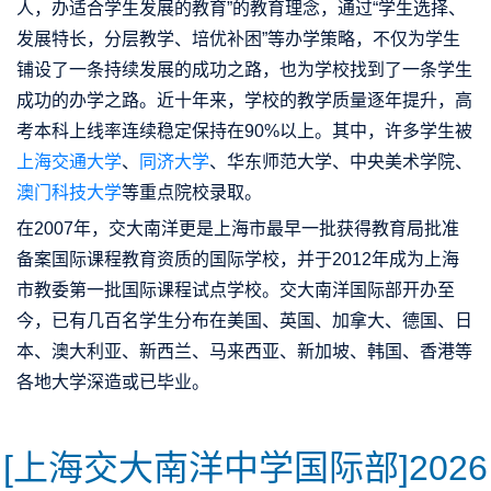
人，办适合学生发展的教育”的教育理念，通过“学生选择、
发展特长，分层教学、培优补困”等办学策略，不仅为学生
铺设了一条持续发展的成功之路，也为学校找到了一条学生
成功的办学之路。近十年来，学校的教学质量逐年提升，高
考本科上线率连续稳定保持在90%以上。其中，许多学生被
上海交通大学
、
同济大学
、华东师范大学、中央美术学院、
澳门科技大学
等重点院校录取。
在2007年，交⼤南洋更是上海市最早⼀批获得教育局批准
备案国际课程教育资质的国际学校，并于2012年成为上海
市教委第⼀批国际课程试点学校。交⼤南洋国际部开办⾄
今，已有⼏百名学⽣分布在美国、英国、加拿⼤、德国、⽇
本、澳⼤利亚、新西兰、⻢来西亚、新加坡、韩国、⾹港等
各地⼤学深造或已毕业。
[上海交大南洋中学国际部]2026