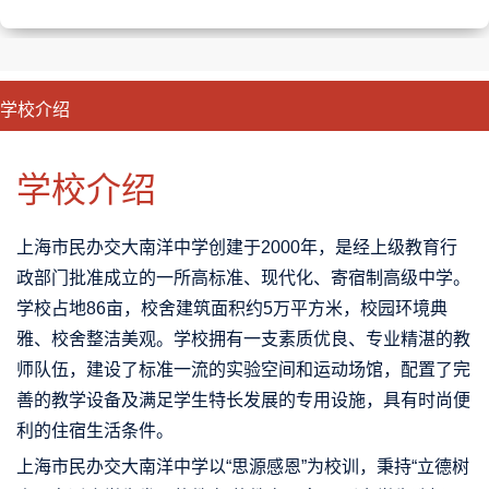
学校介绍
CLOSE
优势特色
课程班型
师资配备
升学成果
学校介绍
上海市民办交大南洋中学创建于2000年，是经上级教育行
政部门批准成立的一所高标准、现代化、寄宿制高级中学。
学校占地86亩，校舍建筑面积约5万平方米，校园环境典
雅、校舍整洁美观。学校拥有一支素质优良、专业精湛的教
师队伍，建设了标准一流的实验空间和运动场馆，配置了完
善的教学设备及满足学生特长发展的专用设施，具有时尚便
利的住宿生活条件。
上海市民办交大南洋中学以“思源感恩”为校训，秉持“立德树