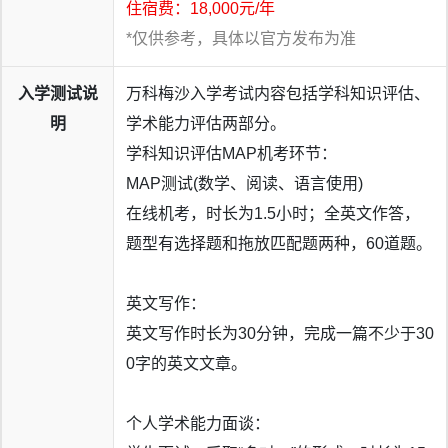
住宿费：18,000元/年
（14封）、加拿大 TOP3（42封）、澳洲TOP4（35封），
*仅供参考，具体以官方发布为准
新增新加坡TOP2南洋理工大学录取（1封）；
■
视觉艺术方向再续辉煌：梅沙学子强势包揽全球设计本科
入学测试说
万科梅沙入学考试内容包括学科知识评估、
TOP3伦敦艺术大学、帕森斯设计学院、罗德岛设计学院录
明
学术能力评估两部分。
取。
学科知识评估MAP机考环节：
2026届毕业生已收获录取通知共计673封，累计奖学金376
MAP测试(数学、阅读、语言使用)
万美元（约合人民币2590万元），其中英国G5名校录取数
在线机考，时长为1.5小时；全英文作答，
已增至30封；中美融合课程方向准毕业生几乎人均手握加州
题型有选择题和拖放匹配题两种，60道题。
系录取，其中41人成功录取加州大学戴维斯分校，加州系大
学录取总数137封（较去年增长约77%）。
英文写作：
英文写作时长为30分钟，完成一篇不少于30
0字的英文文章。
个人学术能力面谈：