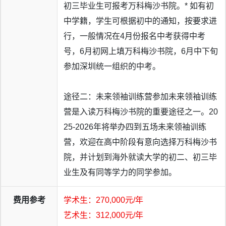
初三毕业生可报考万科梅沙书院。* 如有初
中学籍，学生可根据初中的通知，按要求进
行，一般情况在4月份报名中考获得中考
号，6月初网上填万科梅沙书院，6月中下旬
参加深圳统一组织的中考。
途径二：未来领袖训练营参加未来领袖训练
营是入读万科梅沙书院的重要途径之一。20
25-2026年将举办四到五场未来领袖训练
营，欢迎在高中阶段有意向选择万科梅沙书
院，并计划到海外就读大学的初二、初三毕
■
梅沙学子
连续6年
收获约翰霍普金斯大学（美国综合排名
业生及有同等学力的同学参加。
NO.6）录取，
书院连续8年牵手全美TOP10；
费用参考
学术生：270,000元/年
■
顶尖名校录取总数实现突破：
英国G5精英大学（27封）、
艺术生：312,000元/年
全美TOP20综合大学/文理学院（12封）、中国香港TOP3