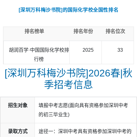
[深圳万科梅沙书院]的国际化学校全国性排名
排名榜单
排名年份
排名位次
胡润百学·中国国际化学校排
2025
33
行榜
[深圳万科梅沙书院]2026春|秋
季招考信息
梅沙学子共收获超
765封
来自美、英、加、澳、港、新等国
家及地区的顶尖名校录取，奖学金总额高达人民币2300万
招生对象
填报中考志愿(面向具有资格参加深圳中考
元。其中：
的初三毕业生)
1人获常春藤名校康奈尔大学录取、1人获剑桥录取，梅沙同
时收获藤校+剑桥青睐，美英申请双向开花；
录取方式
途径一：深圳中考具有资格参加深圳中考的