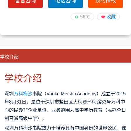
留言咨询
电话咨询
预约探校
56℃
收藏
学校介绍
CLOSE
优势特色
课程班型
师资配备
升学成果
学校介绍
深圳
万科梅沙
书院（Vanke Meisha Academy）成立于2015
年8月31日，是位于深圳市盐田区大梅沙环梅路33号万科中
心的民办非企业单位，业务范围为高中学历教育（民办全日
制普通高级中学）。
深圳万科梅沙书院致力于培养具有中国身份的世界公民，课