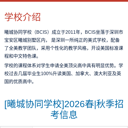
CLOSE
优势特色
课程班型
师资配备
升学成果
学校介绍
曦城协同学校（BCIS）成立于2011年，BCIS坐落于深圳市
宝安区曦城别墅区内， 是深圳一所纯正的美式学校，配备
了全美教学团队，采用个性化的教学风格，开设美国标准课
程和中文特色课。
学校的课程体系对学生申请全美顶尖高中具有明显优势。学
校过去几届毕业生100%升读美国、加拿大、澳大利亚及英
国的优质高中。
[曦城协同学校]2026春|秋季招
考信息